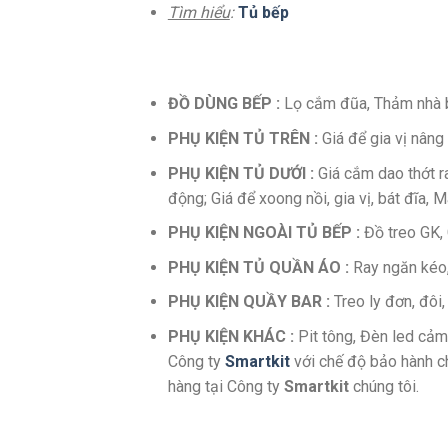
Tìm hiểu
:
Tủ bếp
ĐỒ DÙNG BẾP :
Lọ cắm đũa, Thảm nhà bế
PHỤ KIỆN TỦ TRÊN :
Giá để gia vị nâng 
PHỤ KIỆN TỦ DƯỚI :
Giá cắm dao thớt ra
động; Giá để xoong nồi, gia vị, bát đĩa, 
PHỤ KIỆN NGOÀI TỦ BẾP :
Đồ treo GK, C
PHỤ KIỆN TỦ QUẦN ÁO :
Ray ngăn kéo,
PHỤ KIỆN QUẦY BAR :
Treo ly đơn, đôi,
PHỤ KIỆN KHÁC :
Pit tông, Đèn led cảm
Công ty
Smartkit
với chế độ bảo hành ch
hàng tại Công ty
Smartkit
chúng tôi.