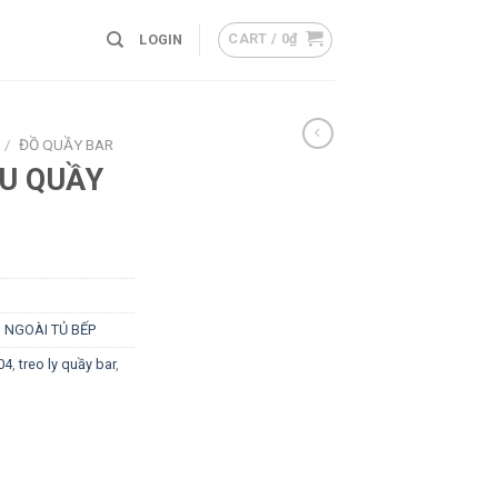
CART /
0
₫
LOGIN
/
ĐỒ QUẦY BAR
ỢU QUẦY
 NGOÀI TỦ BẾP
04
,
treo ly quầy bar
,