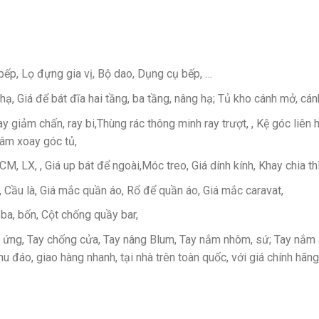
p, Lọ đựng gia vị, Bộ dao, Dụng cụ bếp, …
hạ, Giá để bát đĩa hai tầng, ba tầng, nâng hạ; Tủ kho cánh mở, cánh 
y giảm chấn, ray bi,Thùng rác thông minh ray trượt, , Kệ góc liê
Mâm xoay góc tủ,
M, LX, , Giá up bát để ngoài,Móc treo, Giá dính kính, Khay chia thì
 Cầu là, Giá mắc quần áo, Rổ để quần áo, Giá mắc caravat,
 ba, bốn, Cột chống quầy bar,
 ứng, Tay chống cửa, Tay nâng Blum, Tay nắm nhôm, sứ; Tay nắm â
u đáo, giao hàng nhanh, tại nhà trên toàn quốc, với giá chính hãn