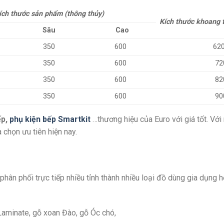
ích thước sản phẩm (thông thủy)
Kích thước khoang 
Sâu
Cao
350
600
62
350
600
72
350
600
82
350
600
90
ếp,
phụ kiện bếp Smartkit
…thương hiệu của Euro với giá tốt. Với
a chọn ưu tiên hiện nay.
 phân phối trực tiếp nhiều tỉnh thành nhiều loại đồ dùng gia dụng 
Laminate, gỗ xoan Đào, gỗ Óc chó,