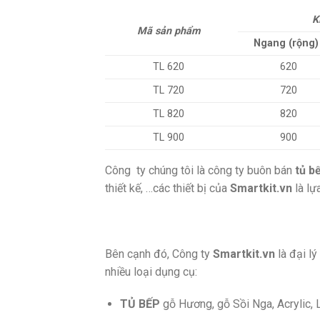
K
Mã sản phẩm
Ngang (rộng)
TL 620
620
TL 720
720
TL 820
820
TL 900
900
Công ty chúng tôi là công ty buôn bán
tủ b
thiết kế, …các thiết bị của
Smartkit.vn
là lự
Bên cạnh đó, Công ty
Smartkit.vn
là đại lý
nhiều loại dụng cụ:
TỦ BẾP
gỗ Hương, gỗ Sồi Nga, Acrylic, 