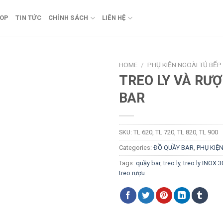
OP
TIN TỨC
CHÍNH SÁCH
LIÊN HỆ
HOME
/
PHỤ KIỆN NGOÀI TỦ BẾP
TREO LY VÀ RƯ
BAR
SKU:
TL 620, TL 720, TL 820, TL 900
Categories:
ĐỒ QUẦY BAR
,
PHỤ KIỆN
Tags:
quầy bar
,
treo ly
,
treo ly INOX 3
treo rượu