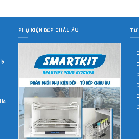
PHỤ KIỆN BẾP CHÂU ÂU
TƯ
C
Hạ –
C
C
C
C
 Hà
C