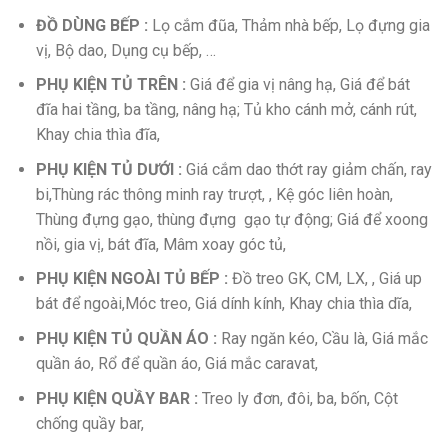
ĐỒ DÙNG BẾP :
Lọ cắm đũa, Thảm nhà bếp, Lọ đựng gia
vị, Bộ dao, Dụng cụ bếp, …
PHỤ KIỆN TỦ TRÊN :
Giá để gia vị nâng hạ, Giá để bát
đĩa hai tầng, ba tầng, nâng hạ; Tủ kho cánh mở, cánh rút,
Khay chia thìa đĩa,
PHỤ KIỆN TỦ DƯỚI :
Giá cắm dao thớt ray giảm chấn, ray
bi,Thùng rác thông minh ray trượt, , Kệ góc liên hoàn,
Thùng đựng gạo, thùng đựng gạo tự động; Giá để xoong
nồi, gia vị, bát đĩa, Mâm xoay góc tủ,
PHỤ KIỆN NGOÀI TỦ BẾP :
Đồ treo GK, CM, LX, , Giá up
bát để ngoài,Móc treo, Giá dính kính, Khay chia thìa dĩa,
PHỤ KIỆN TỦ QUẦN ÁO :
Ray ngăn kéo, Cầu là, Giá mắc
quần áo, Rổ để quần áo, Giá mắc caravat,
PHỤ KIỆN QUẦY BAR :
Treo ly đơn, đôi, ba, bốn, Cột
chống quầy bar,