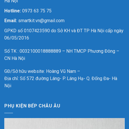
Hà Nội
Hotline:
0973 63 75 75
Email:
smartkit.vn@gmail.com
GPKD số 0107423590 do Sở KH và ĐT TP Hà Nội cấp ngày
06/05/2016
Số TK : 0032100018888889 – NH TMCP Phương Đông –
CN Hà Nội
GĐ/Sở hữu website: Hoàng Vũ Nam –
Địa chỉ: Số 572 đường Láng- P. Láng Hạ- Q. Đống Đa- Hà
Nội
PHỤ KIỆN BẾP CHÂU ÂU