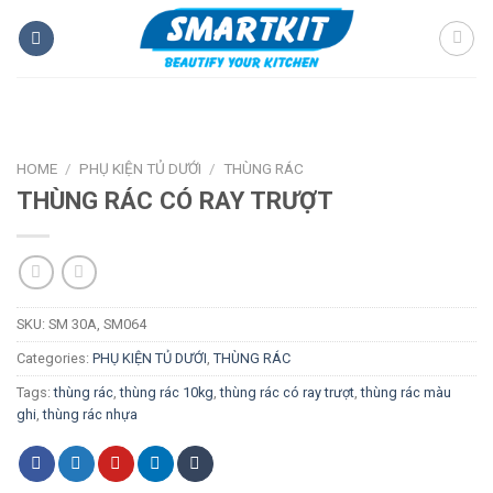
Skip
to
content
HOME
/
PHỤ KIỆN TỦ DƯỚI
/
THÙNG RÁC
THÙNG RÁC CÓ RAY TRƯỢT
SKU:
SM 30A, SM064
Categories:
PHỤ KIỆN TỦ DƯỚI
,
THÙNG RÁC
Tags:
thùng rác
,
thùng rác 10kg
,
thùng rác có ray trượt
,
thùng rác màu
ghi
,
thùng rác nhựa