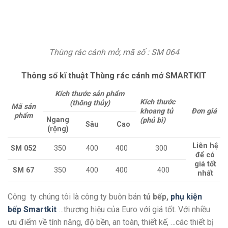
Thùng rác cánh mở, mã số : SM 064
Thông số kĩ thuật Thùng rác cánh mở SMARTKIT
Kích thước sản phẩm
Kích thước
(thông thủy)
Mã sản
khoang tủ
Đơn giá
phẩm
Ngang
(phủ bì)
Sâu
Cao
(rộng)
Liên hệ
SM 052
350
400
400
300
để có
giá tốt
SM 67
350
400
400
400
nhất
Công ty chúng tôi là công ty buôn bán
tủ bếp,
phụ kiện
bếp Smartkit
…thương hiệu của Euro với giá tốt. Với nhiều
ưu điểm về tính năng, độ bền, an toàn, thiết kế, …các thiết bị