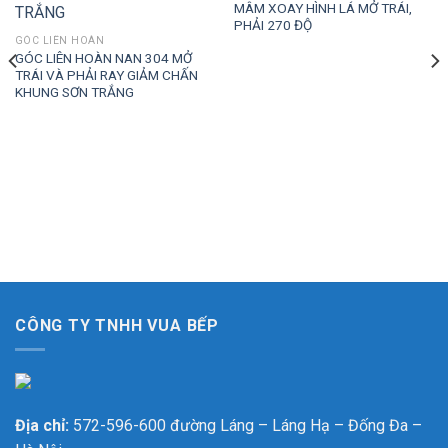
MÂM XOAY HÌNH LÁ MỞ TRÁI,
PHẢI 270 ĐỘ
GÓC LIÊN HOÀN
GÓC LIÊN HOÀN NAN 304 MỞ
TRÁI VÀ PHẢI RAY GIẢM CHẤN
KHUNG SƠN TRẮNG
CÔNG TY TNHH VUA BẾP
Địa chỉ:
572-596-600 đường Láng – Láng Hạ – Đống Đa –